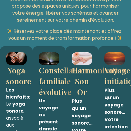
propose des espaces uniques pour harmoniser
votre énergie, libérer vos schémas et avancer
sereinement sur votre chemin d’évolution.
Réservez votre place dès maintenant et offrez-
vous un moment de transformation profonde !
Yoga
Constellation
Harmonisation
Voyage
sonore
familiale
Son
initiat
Les
évolutive
Or
Plus
bienfaits:
qu’un
Un
Plus
Le
yoga
voyage
voyage
qu’un
sonore
,
sonore…
au
voyage
associé
Votre
présent
sonore…
aux
intention
dans le
Votre