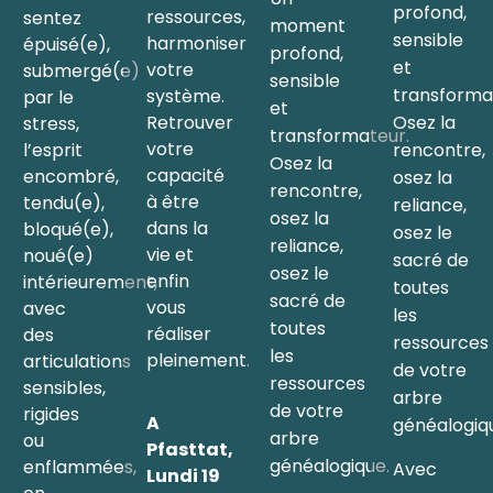
profond,
ressources,
sentez
moment
sensible
harmoniser
épuisé(e),
profond,
et
votre
submergé(e)
sensible
transforma
système.
par le
et
Retrouver
Osez la
stress,
transformateur.
votre
l’esprit
rencontre,
Osez la
capacité
encombré,
osez la
rencontre,
à être
tendu(e),
reliance,
osez la
dans la
bloqué(e),
osez le
reliance,
vie et
noué(e)
sacré de
osez le
enfin
intérieurement,
toutes
sacré de
vous
avec
les
toutes
réaliser
des
ressources
les
pleinement.
articulations
de votre
ressources
sensibles,
arbre
de votre
rigides
A
généalogiq
arbre
ou
Pfasttat,
généalogique.
enflammées,
Avec
Lundi 19