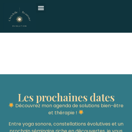
Evénements
Les prochaines dates
Découvrez mon agenda de solutions bien-être
et thérapie !
Entre yoga sonore, constellations évolutives et un
prochain séminaire riche en découvertes, je vous