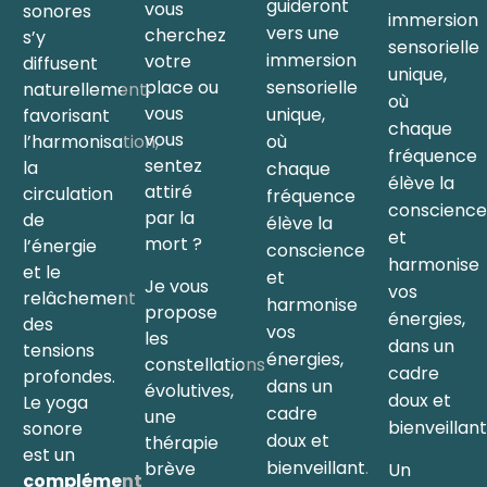
guideront
vous
sonores
immersion
vers une
cherchez
s’y
sensorielle
immersion
votre
diffusent
unique,
sensorielle
place ou
naturellement,
où
vous
unique,
favorisant
chaque
vous
l’harmonisation,
où
fréquence
sentez
la
chaque
élève la
attiré
circulation
fréquence
conscience
par la
de
élève la
et
mort ?
l’énergie
conscience
harmonise
et le
et
Je vous
vos
relâchement
harmonise
propose
énergies,
des
vos
les
dans un
tensions
énergies,
constellations
cadre
profondes.
dans un
évolutives,
doux et
Le yoga
cadre
une
bienveillant
sonore
doux et
thérapie
est un
bienveillant.
brève
Un
complément