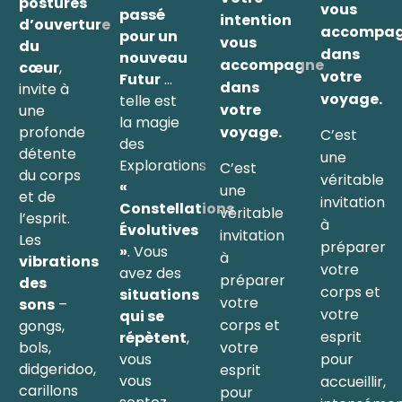
postures
vous
passé
intention
d’ouverture
accompa
pour un
vous
du
dans
nouveau
accompagne
cœur
,
votre
Futur
…
dans
invite à
voyage.
telle est
votre
une
la magie
profonde
voyage.
C’est
des
détente
une
Explorations
C’est
du corps
véritable
«
une
et de
invitation
Constellations
véritable
l’esprit.
à
Évolutives
invitation
Les
préparer
»
. Vous
à
vibrations
votre
avez des
préparer
des
corps et
situations
votre
sons
–
votre
qui se
corps et
gongs,
esprit
répètent
,
votre
bols,
pour
vous
didgeridoo,
esprit
vous
accueillir,
carillons
pour