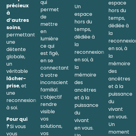
qui
espace
précieux
Un
permet
hors du
à
espace
de
temps,
d’autres
hors du
mettre
dédiée à
soins
,
temps,
en
la
permettant
dédiée à
lumière
reconnexio
une
la
ce qui
en soi, à
détente
reconnexion
est figé,
la
globale,
en soi, à
en se
mémoire
un
la
connectant
véritable
des
mémoire
à votre
lâcher-
ancêtres
inconscient
des
prise
, et
et à la
familial.
ancêtres
une
puissance
L’objectif
et à la
reconnexion
du
rendre
puissance
à soi.
vivant
visible
du
en vous.
vos
Pour qui
vivant
Un
solutions,
?
Si vous
en vous.
moment
vos
vous
Un