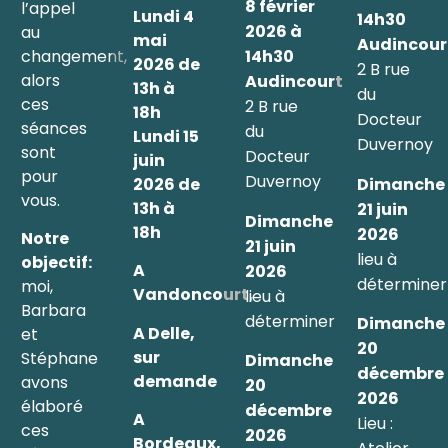
8 février
l’appel
Lundi 4
14h30
2026 à
au
mai
Audincour
changement,
14h30
2026 de
2 B rue
alors
Audincourt
13h à
du
ces
2 B rue
18h
Docteur
séances
du
Lundi 15
Duvernoy
sont
Docteur
juin
pour
Duvernoy
Dimanche
2026 de
vous.
13h à
21 juin
Dimanche
18h
2026
Notre
21 juin
lieu à
objectif:
A
2026
déterminer
moi,
Vandoncourt,
lieu à
Barbara
déterminer
Dimanche
A Delle,
et
20
sur
Stéphane
Dimanche
décembre
demande
avons
20
2026
élaboré
décembre
A
Lieu :
ces
2026
Bordeaux,