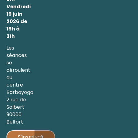
Vendredi
19 juin
2026 de
19h à
21h
Les
séances
se
déroulent
au
centre
Barbayoga
2 rue de
Salbert
90000
Belfort
S'inscrire