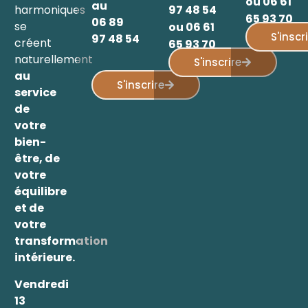
ou 06 61
au
97 48 54
harmoniques
65 93 70
06 89
se
ou 06 61
S'inscr
97 48 54
créent
65 93 70
naturellement
S'inscrire
au
S'inscrire
service
de
votre
bien-
être, de
votre
équilibre
et de
votre
transformation
intérieure.
Vendredi
13