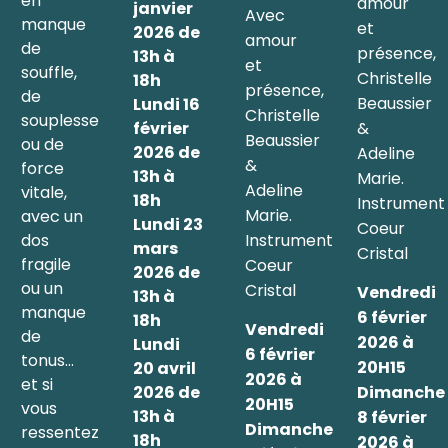
en
amour
janvier
Avec
manque
et
2026 de
amour
de
présence,
13h à
et
souffle,
Christelle
18h
présence,
de
Beaussier
Lundi 16
Christelle
souplesse
&
février
Beaussier
ou de
2026 de
Adeline
&
force
13h à
Marie.
Adeline
vitale,
18h
Instrument
Marie.
avec un
Lundi 23
Coeur
Instrument
dos
mars
Cristal
fragile
Coeur
2026 de
ou un
Cristal
Vendredi
13h à
manque
6 février
18h
Vendredi
de
2026 à
Lundi
6 février
tonus…
20H15
20 avril
2026 à
et si
2026 de
Dimanche
20H15
vous
13h à
8 février
Dimanche
ressentez
18h
2026 à