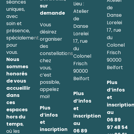
Atelier
séances
Lieu :
sur
de
uniques,
Atelier
demande
Danse
avec
de
Lorelei
soin et
Vous
Danse
17, rue
présence,
désirez
Lorelei
du
spécialement
organiser
17, rue
Colonel
pour
des
du
vous.
Frisch
constellations
Colonel
Nous
90000
chez
Frisch
sommes
Belfort
vous,
90000
honorés
c’est
Belfort
de vous
possible,
Plus
accueillir
appelez
d’infos
Plus
dans
moi!
et
d’infos
ces
inscriptio
Plus
et
espaces
au
d’infos
inscription
hors du
06 89
et
au
temps
,
97 48 54
inscription
06 89
où les