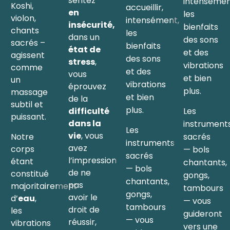
sentez
intensémen
Koshi,
accueillir,
en
les
violon,
intensément,
insécurité,
bienfaits
chants
les
dans un
des sons
sacrés –
bienfaits
état de
et des
agissent
des sons
stress
,
vibrations
comme
et des
vous
et bien
un
vibrations
éprouvez
plus.
massage
et bien
de la
subtil et
plus.
Les
difficulté
puissant.
dans la
instrument
Les
vie
, vous
Notre
sacrés
instruments
avez
corps
— bols
sacrés
l’impression
étant
chantants,
— bols
de ne
constitué
gongs,
chantants,
pas
majoritairement
tambours
gongs,
avoir le
d’
eau
,
— vous
tambours
droit de
les
guideront
— vous
réussir,
vibrations
vers une